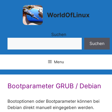
Springe
zum
WorldOfLinux
Inhalt
Suchen
Suchen
Menu
Bootparameter GRUB / Debian
Bootoptionen oder Bootparameter können bei
Debian direkt manuell eingegeben werden.