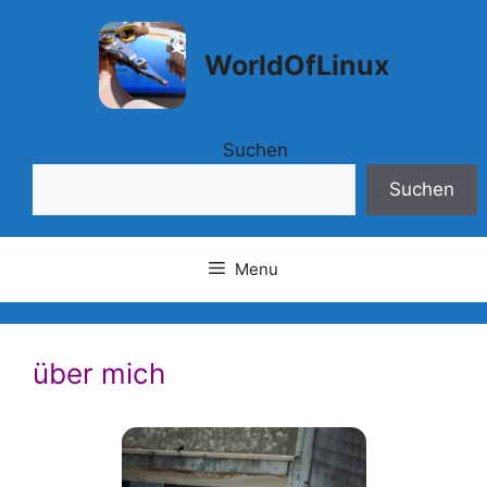
Springe
zum
WorldOfLinux
Inhalt
Suchen
Suchen
Menu
über mich