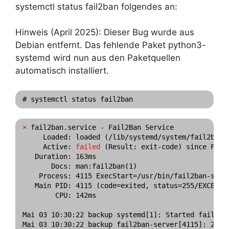
systemctl status fail2ban folgendes an:
Hinweis (April 2025): Dieser Bug wurde aus
Debian entfernt. Das fehlende Paket python3-
systemd wird nun aus den Paketquellen
automatisch installiert.
# systemctl status fail2ban
×
 fail2ban.service - Fail2Ban Service

     Loaded: loaded (/lib/systemd/system/fail2ban.
     Active: 
failed
 (Result: exit-code) since Fri 2
   Duration: 163ms

       Docs: man:fail2ban(1)

    Process: 4115 ExecStart=/usr/bin/fail2ban-serv
   Main PID: 4115 (code=exited, status=255/EXCEPTIO
        CPU: 142ms

Mai 03 10:30:22 backup systemd[1]: Started fail2ban
Mai 03 10:30:22 backup fail2ban-server[4115]: 2024