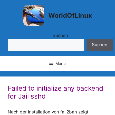
Springe
zum
WorldOfLinux
Inhalt
Suchen
Suchen
Menu
Failed to initialize any backend
for Jail sshd
Nach der Installation von fail2ban zeigt