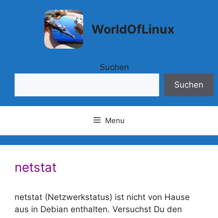
Springe
zum
WorldOfLinux
Inhalt
Suchen
Suchen
Menu
netstat
netstat (Netzwerkstatus) ist nicht von Hause
aus in Debian enthalten. Versuchst Du den