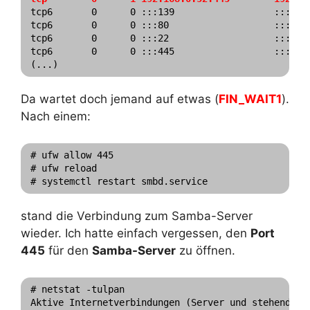
tcp6       0      0 :::139                  :::*   
tcp6       0      0 :::80                   :::*   
tcp6       0      0 :::22                   :::*   
tcp6       0      0 :::445                  :::*   
Da wartet doch jemand auf etwas (
FIN_WAIT1
).
Nach einem:
# ufw allow 445

# ufw reload

stand die Verbindung zum Samba-Server
wieder. Ich hatte einfach vergessen, den
Port
445
für den
Samba-Server
zu öffnen.
# netstat -tulpan

Aktive Internetverbindungen (Server und stehende Ve