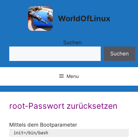
Springe
zum
WorldOfLinux
Inhalt
Suchen
Suchen
Menu
root-Passwort zurücksetzen
Mittels dem Bootparameter
init=/bin/bash