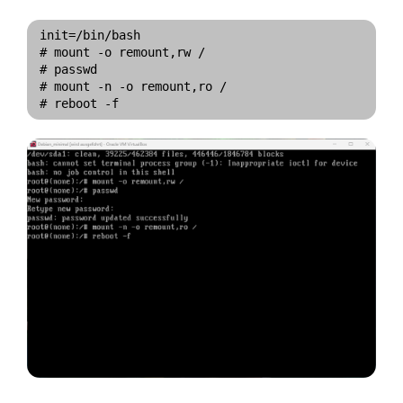
init=/bin/bash

# mount -o remount,rw /

# passwd

# mount -n -o remount,ro /
