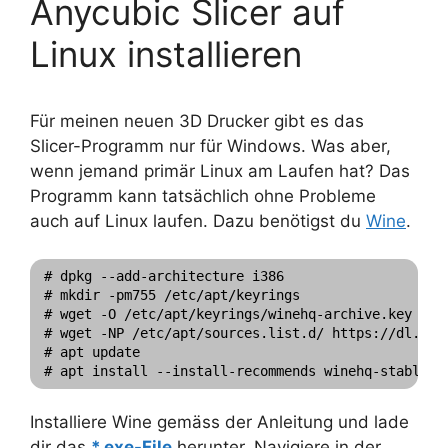
Anycubic Slicer auf
Linux installieren
Für meinen neuen 3D Drucker gibt es das
Slicer-Programm nur für Windows. Was aber,
wenn jemand primär Linux am Laufen hat? Das
Programm kann tatsächlich ohne Probleme
auch auf Linux laufen. Dazu benötigst du
Wine
.
# dpkg --add-architecture i386 

# mkdir -pm755 /etc/apt/keyrings

# wget -O /etc/apt/keyrings/winehq-archive.key http
# wget -NP /etc/apt/sources.list.d/ https://dl.win
# apt update

Installiere Wine gemäss der Anleitung und lade
dir das
*.exe-File
herunter. Navigiere in der