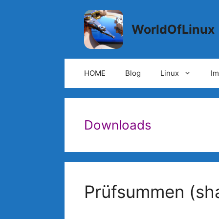
Springe
zum
WorldOfLinux
Inhalt
HOME
Blog
Linux
I
Downloads
Prüfsummen (sh