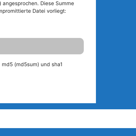
uck) angesprochen. Diese Summe
romittierte Datei vorliegt:
ind md5 (md5sum) und sha1