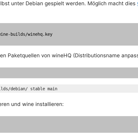
lbst unter Debian gespielt werden. Möglich macht dies
ine-builds/winehq.key

 den Paketquellen von wineHQ (Distributionsname anpas
ilds/debian/ stable main
ren und wine installieren: