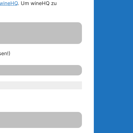
wineHQ
. Um wineHQ zu
sen!)