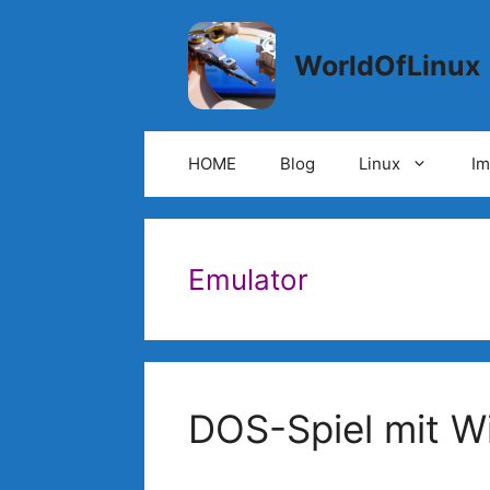
Springe
zum
WorldOfLinux
Inhalt
HOME
Blog
Linux
I
Emulator
DOS-Spiel mit 