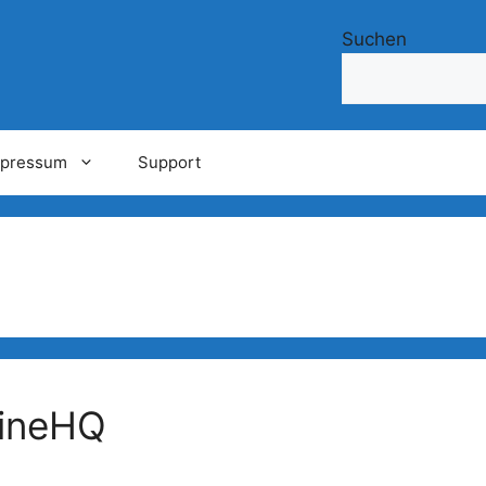
Suchen
mpressum
Support
WineHQ