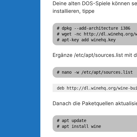
Deine alten DOS-Spiele können se
installieren, tippe
# dpkg --add-architecture i386

# wget -nc http://dl.winehq.org/w
Ergänze /etc/apt/sources.list mit
# nano -w /etc/apt/sources.list
deb http://dl.winehq.org/wine-bu
Danach die Paketquellen aktualisie
# apt update
