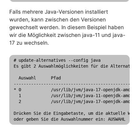
Falls mehrere Java-Versionen installiert
wurden, kann zwischen den Versionen
gewechselt werden. In diesem Beispiel haben
wir die Möglichkeit zwischen java-11 und java-
17 zu wechseln.
# update-alternatives --config java

Es gibt 2 Auswahlmöglichkeiten für die Alternative 
  Auswahl      Pfad                                
---------------------------------------------------
* 0            /usr/lib/jvm/java-17-openjdk-amd64/b
  1            /usr/lib/jvm/java-11-openjdk-amd64/b
  2            /usr/lib/jvm/java-17-openjdk-amd64/b
Drücken Sie die Eingabetaste, um die aktuelle Wahl 