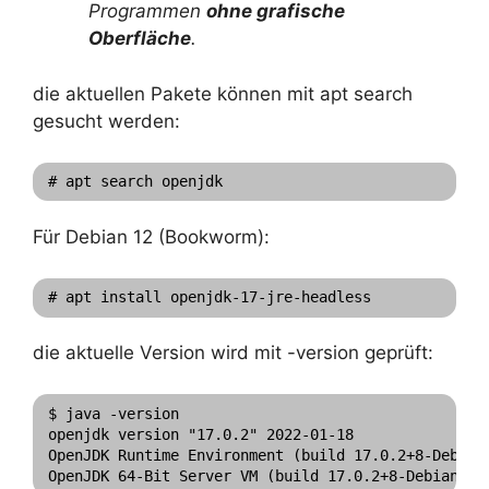
Programmen
ohne grafische
Oberfläche
.
die aktuellen Pakete können mit apt search
gesucht werden:
# apt search openjdk
Für Debian 12 (Bookworm):
# apt install openjdk-17-jre-headless
die aktuelle Version wird mit -version geprüft:
$ java -version

openjdk version "17.0.2" 2022-01-18

OpenJDK Runtime Environment (build 17.0.2+8-Debian-