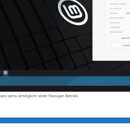
tware qemu ermöglicht einen flüssigen Betrieb.