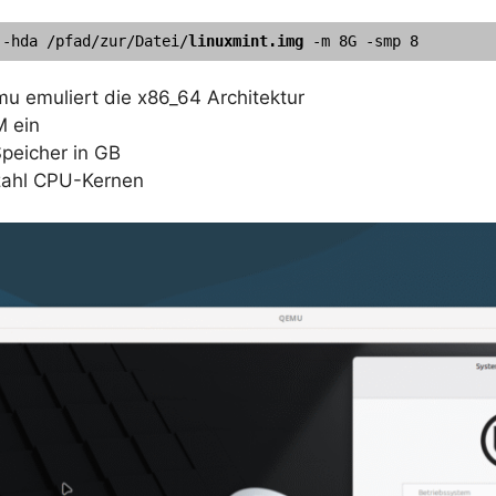
 -hda /pfad/zur/Datei/
linuxmint.img
 -m 8G -smp 8
u emuliert die x86_64 Architektur
M ein
peicher in GB
zahl CPU-Kernen