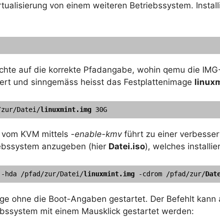
tualisierung von einem weiteren Betriebssystem. Instal
. Achte auf die korrekte Pfadangabe, wohin qemu die IMG
lliert und sinngemäss heisst das Festplattenimage
linux
/zur/Datei/
linuxmint.img
 30G
n vom KVM mittels
-enable-kmv
führt zu einer verbesser
iebssystem anzugeben (hier
Datei.iso
), welches installie
 -hda /pfad/zur/Datei/
linuxmint.img
 -cdrom /pfad/zur/
Dat
age ohne die Boot-Angaben gestartet. Der Befehlt kann 
iebssystem mit einem Mausklick gestartet werden: