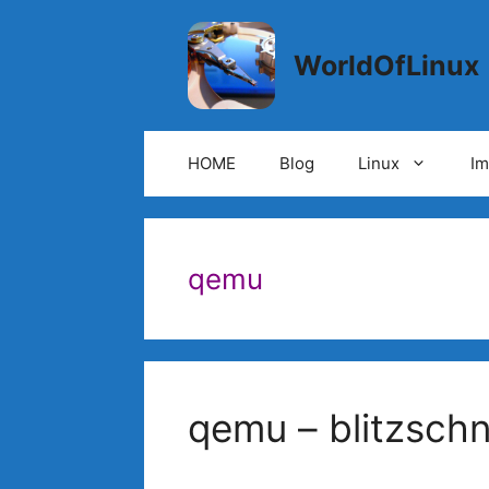
Springe
zum
WorldOfLinux
Inhalt
HOME
Blog
Linux
I
qemu
qemu – blitzschne