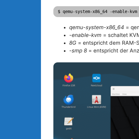
$ qemu-system-x86_64 -enable-kvm
qemu-system-x86_64
= qem
-enable-kvm
= schaltet KV
8G
= entspricht dem RAM-S
-smp 8
= entspricht der An