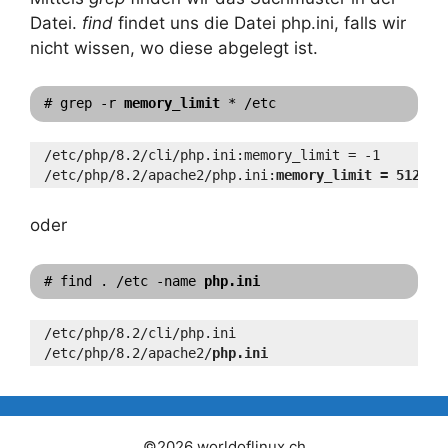
Datei.
find
findet uns die Datei php.ini, falls wir
nicht wissen, wo diese abgelegt ist.
# grep -r 
memory_limit
 * /etc
/etc/php/8.2/cli/php.ini:memory_limit = -1
/etc/php/8.2/apache2/php.ini:
memory_limit = 512M
oder
# find . /etc -name 
php.ini
/etc/php/8.2/cli/php.ini
/etc/php/8.2/apache2/
php.ini
©2026 worldoflinux.ch