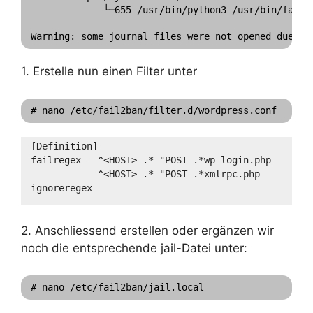
             └─655 /usr/bin/python3 /usr/bin/fail2b
1. Erstelle nun einen Filter unter
# nano /etc/fail2ban/filter.d/wordpress.conf
[Definition]
failregex = ^<HOST> .* "POST .*wp-login.php
            ^<HOST> .* "POST .*xmlrpc.php
ignoreregex =
2. Anschliessend erstellen oder ergänzen wir
noch die entsprechende jail-Datei unter:
# nano /etc/fail2ban/jail.local