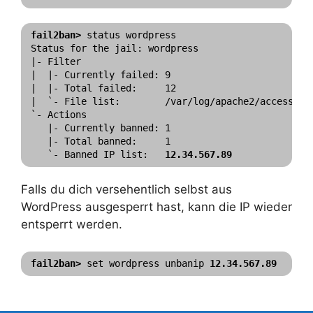
fail2ban>
 status wordpress

Status for the jail: wordpress

|- Filter

|  |- Currently failed: 9

|  |- Total failed:     12

|  `- File list:        /var/log/apache2/access.log
`- Actions

   |- Currently banned: 1

   |- Total banned:     1

   `- Banned IP list:   
12.34.567.89
Falls du dich versehentlich selbst aus
WordPress ausgesperrt hast, kann die IP wieder
entsperrt werden.
fail2ban>
 set wordpress unbanip 
12.34.567.89