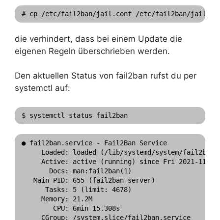
# cp /etc/fail2ban/jail.conf /etc/fail2ban/jail.lo
die verhindert, dass bei einem Update die
eigenen Regeln überschrieben werden.
Den aktuellen Status von fail2ban rufst du per
systemctl auf:
$ systemctl status fail2ban
● fail2ban.service - Fail2Ban Service

     Loaded: loaded (/lib/systemd/system/fail2ban.s
     Active: active (running) since Fri 2021-11-26 
       Docs: man:fail2ban(1)

   Main PID: 655 (fail2ban-server)

      Tasks: 5 (limit: 4678)

     Memory: 21.2M

        CPU: 6min 15.308s

     CGroup: /system.slice/fail2ban.service
