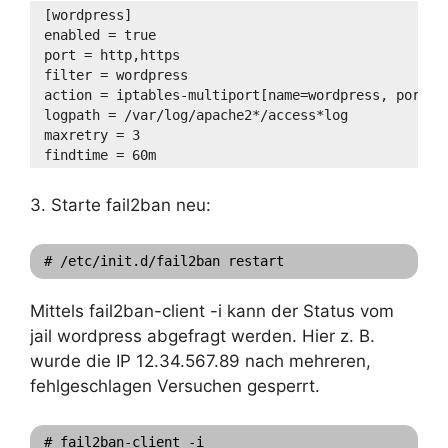
[wordpress]
enabled = true
port = http,https
filter = wordpress
action = iptables-multiport[name=wordpress, port="
logpath = /var/log/apache2*/access*log
maxretry = 3
findtime = 60m
3. Starte fail2ban neu:
# /etc/init.d/fail2ban restart
Mittels fail2ban-client -i kann der Status vom
jail wordpress abgefragt werden. Hier z. B.
wurde die IP 12.34.567.89 nach mehreren,
fehlgeschlagen Versuchen gesperrt.
# fail2ban-client -i