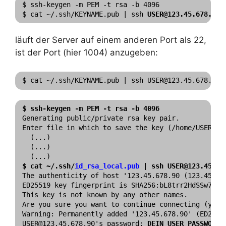
$ ssh-keygen -m PEM -t rsa -b 4096

$ cat ~/.ssh/KEYNAME.pub | ssh 
USER@123.45.678.90
läuft der Server auf einem anderen Port als 22,
ist der Port (hier 1004) anzugeben:
$ cat ~/.ssh/KEYNAME.pub | ssh USER@123.45.678.90 
$ ssh-keygen -m PEM -t rsa -b 4096
Generating public/private rsa key pair.

Enter file in which to save the key (/home/USER/.s
  (...)

  (...)

$ cat ~/.ssh/
id_rsa_local.pub
 | ssh USER@123.45.67
The authenticity of host '123.45.678.90 (123.45.678
ED25519 key fingerprint is SHA256:bL8trr2HdSSw777CX
This key is not known by any other names.

Are you sure you want to continue connecting (yes/
Warning: Permanently added '123.45.678.90' (ED25519
USER@123.45.678.90's password: 