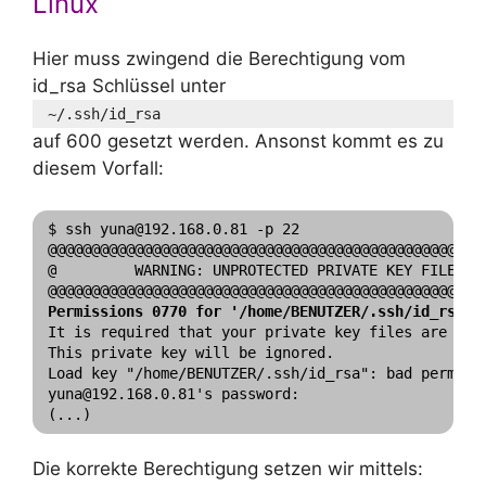
Linux
Hier muss zwingend die Berechtigung vom
id_rsa Schlüssel unter
~/.ssh/id_rsa
auf 600 gesetzt werden. Ansonst kommt es zu
diesem Vorfall:
$ ssh yuna@192.168.0.81 -p 22

@@@@@@@@@@@@@@@@@@@@@@@@@@@@@@@@@@@@@@@@@@@@@@@@@@@
@         WARNING: UNPROTECTED PRIVATE KEY FILE!   
Permissions 0770 for '/home/BENUTZER/.ssh/id_rsa' 
It is required that your private key files are NOT 
This private key will be ignored.

Load key "/home/BENUTZER/.ssh/id_rsa": bad permissi
yuna@192.168.0.81's password: 

Die korrekte Berechtigung setzen wir mittels: