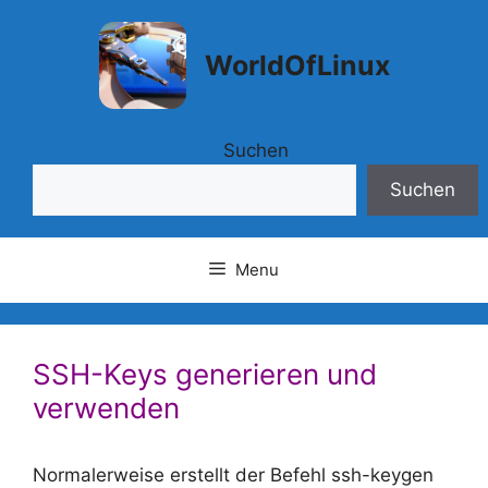
Springe
zum
WorldOfLinux
Inhalt
Suchen
Suchen
Menu
SSH-Keys generieren und
verwenden
Normalerweise erstellt der Befehl ssh-keygen