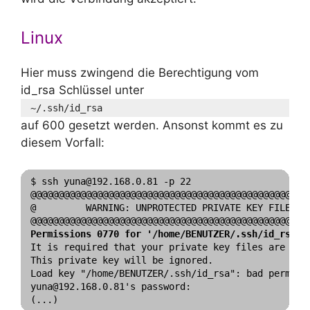
Linux
Hier muss zwingend die Berechtigung vom
id_rsa Schlüssel unter
~/.ssh/id_rsa
auf 600 gesetzt werden. Ansonst kommt es zu
diesem Vorfall:
$ ssh yuna@192.168.0.81 -p 22

@@@@@@@@@@@@@@@@@@@@@@@@@@@@@@@@@@@@@@@@@@@@@@@@@@@
@         WARNING: UNPROTECTED PRIVATE KEY FILE!   
Permissions 0770 for '/home/BENUTZER/.ssh/id_rsa' 
It is required that your private key files are NOT 
This private key will be ignored.

Load key "/home/BENUTZER/.ssh/id_rsa": bad permissi
yuna@192.168.0.81's password: 
