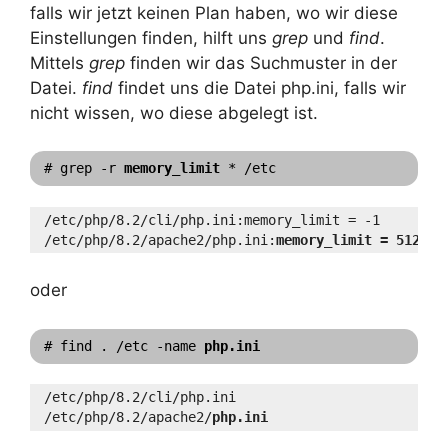
falls wir jetzt keinen Plan haben, wo wir diese
Einstellungen finden, hilft uns
grep
und
find
.
Mittels
grep
finden wir das Suchmuster in der
Datei.
find
findet uns die Datei php.ini, falls wir
nicht wissen, wo diese abgelegt ist.
# grep -r 
memory_limit
 * /etc
/etc/php/8.2/cli/php.ini:memory_limit = -1
/etc/php/8.2/apache2/php.ini:
memory_limit = 512M
oder
# find . /etc -name 
php.ini
/etc/php/8.2/cli/php.ini
/etc/php/8.2/apache2/
php.ini