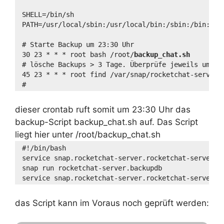
SHELL=/bin/sh
PATH=/usr/local/sbin:/usr/local/bin:/sbin:/bin:/us
# Starte Backup um 23:30 Uhr
30 23 * * * root bash /root/
backup_chat.sh
# lösche Backups > 3 Tage. Überprüfe jeweils um 23
45 23 * * * root find /var/snap/rocketchat-server/
#
dieser crontab ruft somit um 23:30 Uhr das
backup-Script backup_chat.sh auf. Das Script
liegt hier unter /root/backup_chat.sh
#!/bin/bash
service snap.rocketchat-server.rocketchat-server s
snap run rocketchat-server.backupdb
service snap.rocketchat-server.rocketchat-server s
das Script kann im Voraus noch geprüft werden: