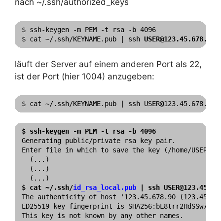
nach ~/.ssh/authorized_keys
$ ssh-keygen -m PEM -t rsa -b 4096

$ cat ~/.ssh/KEYNAME.pub | ssh 
USER@123.45.678.90
läuft der Server auf einem anderen Port als 22,
ist der Port (hier 1004) anzugeben:
$ cat ~/.ssh/KEYNAME.pub | ssh USER@123.45.678.90 
$ ssh-keygen -m PEM -t rsa -b 4096
Generating public/private rsa key pair.

Enter file in which to save the key (/home/USER/.s
  (...)

  (...)

$ cat ~/.ssh/
id_rsa_local.pub
 | ssh USER@123.45.67
The authenticity of host '123.45.678.90 (123.45.678
ED25519 key fingerprint is SHA256:bL8trr2HdSSw777CX
This key is not known by any other names.
