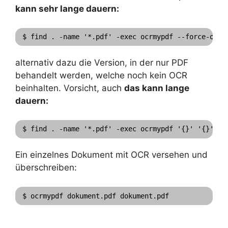
kann sehr lange dauern:
$ find . -name '*.pdf' -exec ocrmypdf --force-ocr 
alternativ dazu die Version, in der nur PDF
behandelt werden, welche noch kein OCR
beinhalten. Vorsicht, auch
das kann lange
dauern:
$ find . -name '*.pdf' -exec ocrmypdf '{}' '{}' \;
Ein einzelnes Dokument mit OCR versehen und
überschreiben:
$ ocrmypdf dokument.pdf dokument.pdf